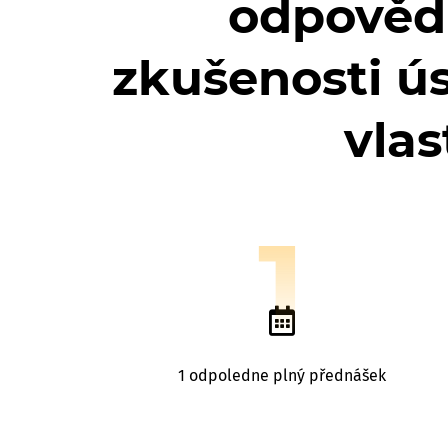
odpovědn
zkušenosti ú
vla
1
1 odpoledne plný přednášek