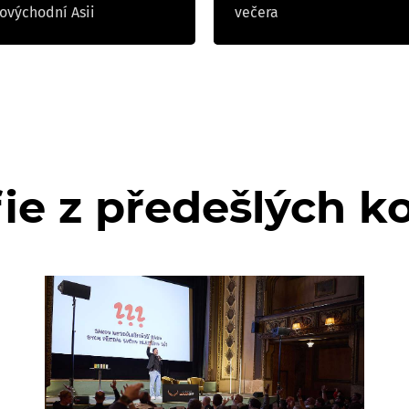
hovýchodní Asii
večera
ie z předešlých k