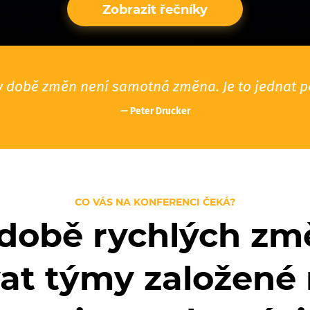
Zobrazit řečníky
 době změn není samotná změna. Je to jednat pod
— Peter Drucker
CO VÁS NA KONFERENCI ČEKÁ?
v době rychlých zm
at týmy založené 