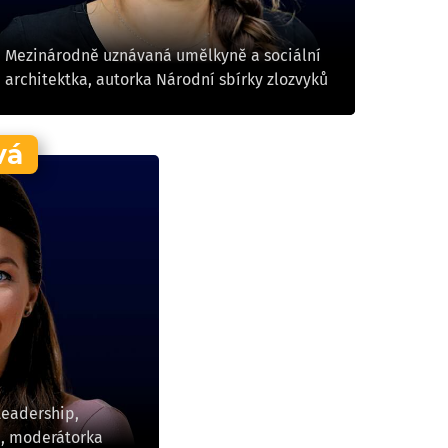
Mezinárodně uznávaná umělkyně a sociální
architektka, autorka Národní sbírky zlozvyků
vá
Leadership,
e, moderátorka