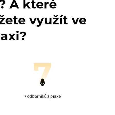
? A které
ete využít ve
axi?
7
7 odborníků z praxe