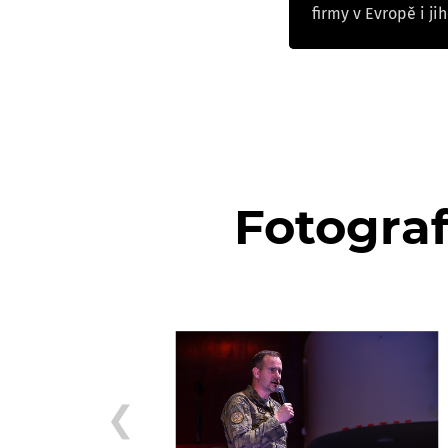
firmy v Evropě i ji
Fotograf
❮