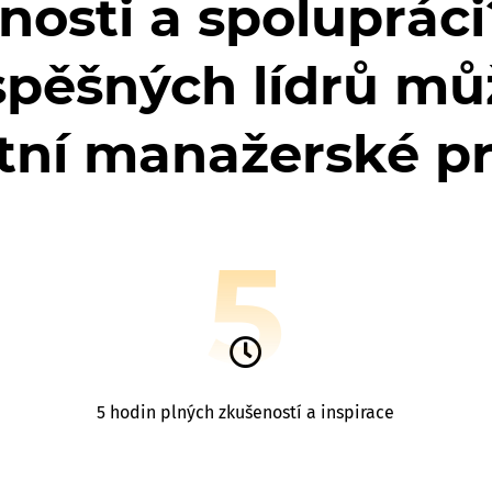
osti a spolupráci
spěšných lídrů můž
stní manažerské pr
5
5 hodin plných zkušeností a inspirace