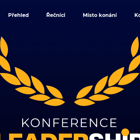
Přehled
Řečníci
Místo konání
K