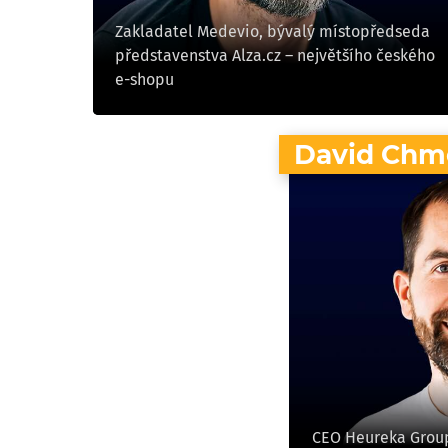
Zakladatel Medevio, bývalý místopředseda
představenstva Alza.cz – největšího českého
e-shopu
David Chm
CEO Heureka Group