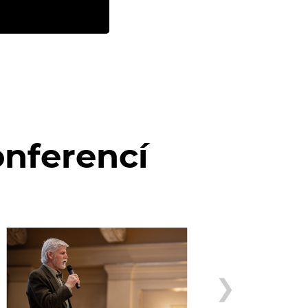
onferencí
❯